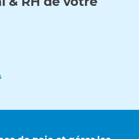
al & RH de votre
S