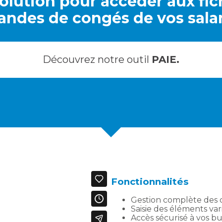
lution pour accéder aux fich
ndes de congés de vos salar
Découvrez notre outil
PAIE.
Fonctionnalités
Gestion complète des 
Saisie des éléments var
Accès sécurisé à vos bu