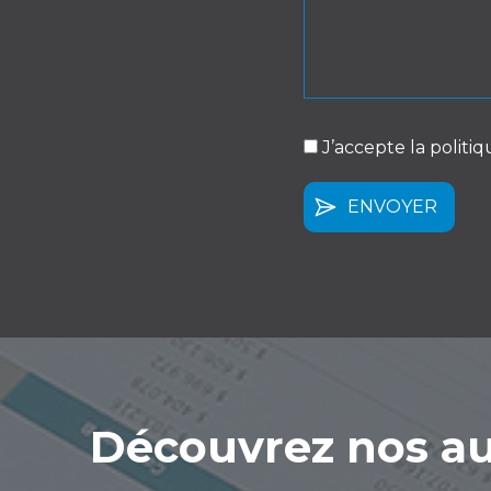
J’accepte la politiq
(Nécessaire)
Découvrez nos au