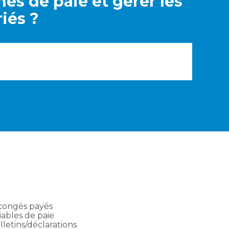
es de paie et gérer les
iés ?
congés payés
iables de paie
lletins/déclarations