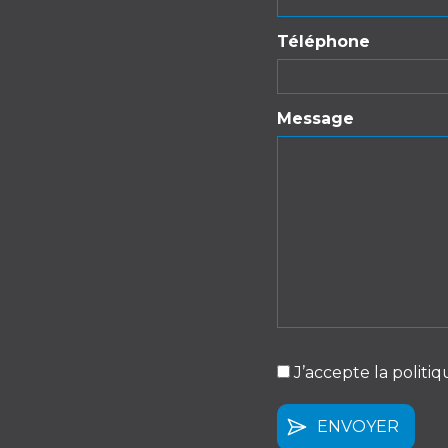
Téléphone
Message
J’accepte la politiq
(Nécessaire)