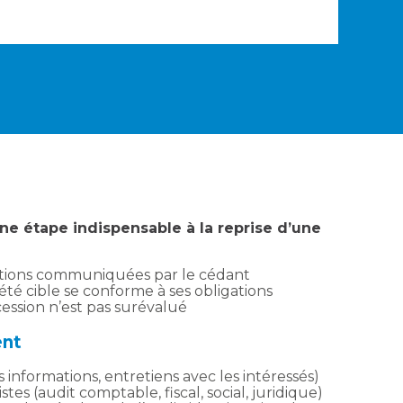
une étape indispensable à la reprise d’une
rmations communiquées par le cédant
iété cible se conforme à ses obligations
e cession n’est pas surévalué
nt
s informations, entretiens avec les intéressés)
stes (audit comptable, fiscal, social, juridique)