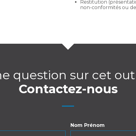
Restitution (présentatio
non-conformités ou des 
e question sur cet outi
Contactez-nous
Nom Prénom