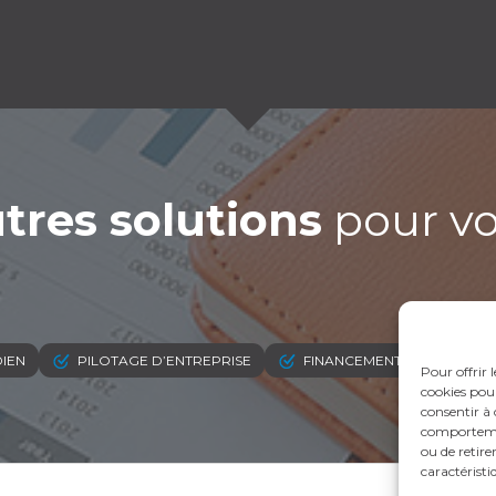
tres solutions
pour vot
DIEN
PILOTAGE D’ENTREPRISE
FINANCEMENT & TRÉSORER
Pour offrir 
cookies pour
consentir à 
comportement
ou de retire
caractéristi