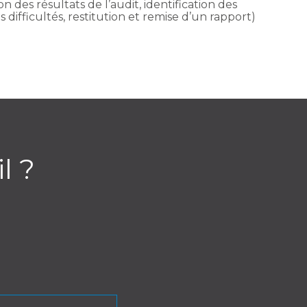
n des résultats de l’audit, identification des
difficultés, restitution et remise d’un rapport)
l ?