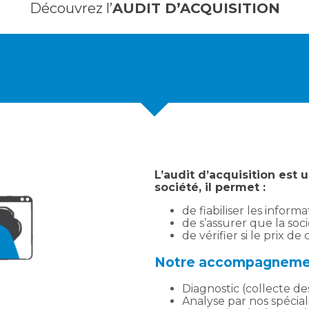
Découvrez l’
AUDIT D’ACQUISITION
L’audit d’acquisition est 
société, il permet :
de fiabiliser les info
de s’assurer que la soc
de vérifier si le prix d
Notre accompagneme
Diagnostic (collecte de
Analyse par nos spéciali