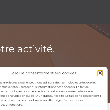
re activité.
Gérer le consentement aux cookies
IE
les meilleures expériences, nous utilisons des technologies telles que les
 stocker et/ou accéder aux informations des appareils. Le fait de
ces technologies nous permettra de traiter des données telles que le
 de navigation ou les ID uniques sur ce site. Le fait de ne pas consentir
r son consentement peut avoir un effet négatif sur certaines
ques et fonctions.