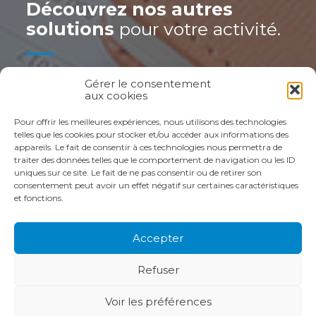
Découvrez nos autres
solutions
pour votre activité.
Gérer le consentement
COMPTA
DOCUMENTS
SOCIAL & RH
aux cookies
Pour offrir les meilleures expériences, nous utilisons des technologies
telles que les cookies pour stocker et/ou accéder aux informations des
appareils. Le fait de consentir à ces technologies nous permettra de
traiter des données telles que le comportement de navigation ou les ID
uniques sur ce site. Le fait de ne pas consentir ou de retirer son
consentement peut avoir un effet négatif sur certaines caractéristiques
et fonctions.
Footer
LE CABINET
VOS BESOINS
Principale
NOS ACCOMPAGNEMENTS
ACTUALITÉS
Accepter
RECRUTEMENT
CONTACT
Refuser
Footer
PLAN DU SITE
MENTIONS LÉGALES
Voir les préférences